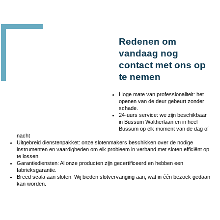
Redenen om
vandaag nog
contact met ons op
te nemen
Hoge mate van professionaliteit: het
openen van de deur gebeurt zonder
schade.
24-uurs service: we zijn beschikbaar
in Bussum Waltherlaan en in heel
Bussum op elk moment van de dag of
nacht
Uitgebreid dienstenpakket: onze slotenmakers beschikken over de nodige
instrumenten en vaardigheden om elk probleem in verband met sloten efficiënt op
te lossen.
Garantiediensten: Al onze producten zijn gecertificeerd en hebben een
fabrieksgarantie.
Breed scala aan sloten: Wij bieden slotvervanging aan, wat in één bezoek gedaan
kan worden.