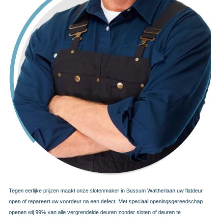
Tegen eerlijke prijzen maakt onze slotenmaker in Bussum Waltherlaan uw flatdeur
open of repareert uw voordeur na een defect. Met speciaal openingsgereedschap
openen wij 99% van alle vergrendelde deuren zonder sloten of deuren te