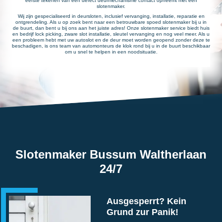
eerste tekenen van een defect deurmechanisme contact opneemt met een
slotenmaker.
Wij zijn gespecialiseerd in deursloten, inclusief vervanging, installatie, reparatie en
ontgrendeling. Als u op zoek bent naar een betrouwbare spoed slotenmaker bij u in
de buurt, dan bent u bij ons aan het juiste adres! Onze slotenmaker service biedt huis
en bedrijf lock picking, zware slot installatie, sleutel vervanging en nog veel meer. Als u
een probleem hebt met uw autoslot en de deur moet worden geopend zonder deze te
beschadigen, is ons team van automonteurs de klok rond bij u in de buurt beschikbaar
om u snel te helpen in een noodsituatie.
Slotenmaker Bussum Waltherlaan
24/7
Ausgesperrt? Kein
Grund zur Panik!