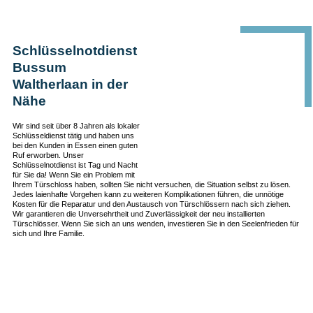
Schlüsselnotdienst
Bussum
Waltherlaan in der
Nähe
Wir sind seit über 8 Jahren als lokaler
Schlüsseldienst tätig und haben uns
bei den Kunden in Essen einen guten
Ruf erworben. Unser
Schlüsselnotdienst ist Tag und Nacht
für Sie da! Wenn Sie ein Problem mit
Ihrem Türschloss haben, sollten Sie nicht versuchen, die Situation selbst zu lösen.
Jedes laienhafte Vorgehen kann zu weiteren Komplikationen führen, die unnötige
Kosten für die Reparatur und den Austausch von Türschlössern nach sich ziehen.
Wir garantieren die Unversehrtheit und Zuverlässigkeit der neu installierten
Türschlösser. Wenn Sie sich an uns wenden, investieren Sie in den Seelenfrieden für
sich und Ihre Familie.