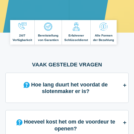
24/7
Bereitstellung
Erfahrener
Alle Formen
Verfügbarkeit
von Garantien
Schlüsseldienst
der Bezahlung
VAAK GESTELDE VRAGEN
Hoe lang duurt het voordat de
slotenmaker er is?
Hoeveel kost het om de voordeur te
openen?