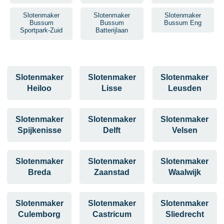
Slotenmaker
Slotenmaker
Slotenmaker
Bussum
Bussum
Bussum Eng
Sportpark-Zuid
Batterijlaan
Slotenmaker
Slotenmaker
Slotenmaker
Heiloo
Lisse
Leusden
Slotenmaker
Slotenmaker
Slotenmaker
Spijkenisse
Delft
Velsen
Slotenmaker
Slotenmaker
Slotenmaker
Breda
Zaanstad
Waalwijk
Slotenmaker
Slotenmaker
Slotenmaker
Culemborg
Castricum
Sliedrecht