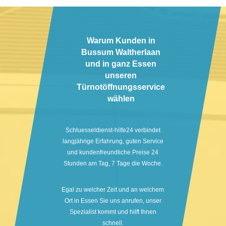
Warum Kunden in
Bussum Waltherlaan
und in ganz Essen
unseren
Türnotöffnungsservice
wählen
Schluesseldienst-hilfe24 verbindet
langjährige Erfahrung, guten Service
und kundenfreundliche Preise 24
Stunden am Tag, 7 Tage die Woche.
Egal zu welcher Zeit und an welchem
Ort in Essen Sie uns anrufen, unser
Spezialist kommt und hilft Ihnen
schnell.