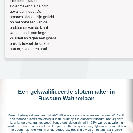
Een betrouwbare
slotenmaker die helpt in
geval van nood. De
ambachtslieden zijn gericht
op het oplossen van de
problemen van de klant,
werken snel, van hoge
kwaliteit en tegen een goede
prijs. Ik beveel de service
aan mijn vrienden aan!
Een gekwalificeerde slotenmaker in
Bussum Waltherlaan
Bent u buitengesloten van uw huis? Wil je je voordeur openen zonder sleutel? Bekijk
ons team van slotenmakers bij u in de buurt op Slotenmaker-Bussum. Dankzij onze
jarenlange ervaring met verschillende deursloten zijn wij in 98% van de gevallen in
staat om deuren zonder schade te openen. Het is bijna onmogelijk om moderne sloten
te openen zonder kennis en gereedschap. Het is in uw eigen belang dat u bij de