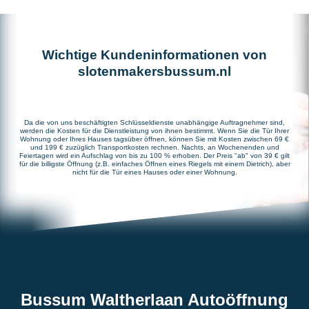
Wichtige Kundeninformationen von
slotenmakersbussum.nl
Da die von uns beschäftigten Schlüsseldienste unabhängige Auftragnehmer sind,
werden die Kosten für die Dienstleistung von ihnen bestimmt. Wenn Sie die Tür Ihrer
Wohnung oder Ihres Hauses tagsüber öffnen, können Sie mit Kosten zwischen 69 €
und 199 € zuzüglich Transportkosten rechnen. Nachts, an Wochenenden und
Feiertagen wird ein Aufschlag von bis zu 100 % erhoben. Der Preis "ab" von 39 € gilt
für die billigste Öffnung (z.B. einfaches Öffnen eines Riegels mit einem Dietrich), aber
nicht für die Tür eines Hauses oder einer Wohnung.
Bussum Waltherlaan Autoöffnung