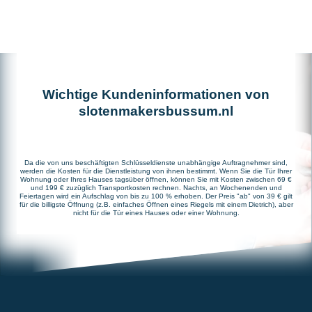
Wichtige Kundeninformationen von
slotenmakersbussum.nl
Da die von uns beschäftigten Schlüsseldienste unabhängige Auftragnehmer sind,
werden die Kosten für die Dienstleistung von ihnen bestimmt. Wenn Sie die Tür Ihrer
Wohnung oder Ihres Hauses tagsüber öffnen, können Sie mit Kosten zwischen 69 €
und 199 € zuzüglich Transportkosten rechnen. Nachts, an Wochenenden und
Feiertagen wird ein Aufschlag von bis zu 100 % erhoben. Der Preis "ab" von 39 € gilt
für die billigste Öffnung (z.B. einfaches Öffnen eines Riegels mit einem Dietrich), aber
nicht für die Tür eines Hauses oder einer Wohnung.