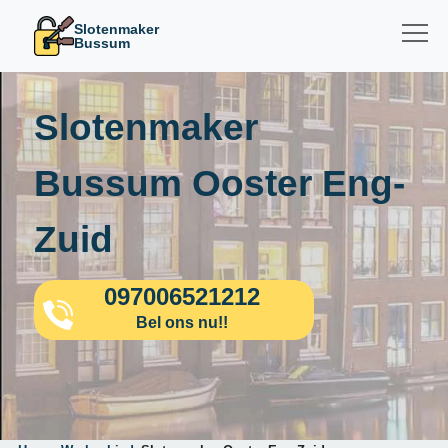
Slotenmaker
Bussum
Slotenmaker
Bussum Ooster Eng-
Zuid
097006521212
Bel ons nu!!