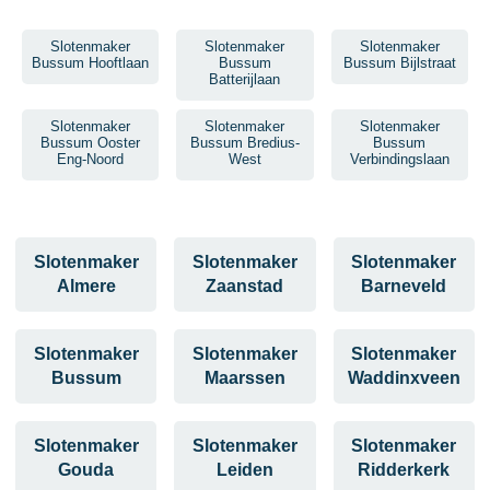
Slotenmaker
Slotenmaker
Slotenmaker
Bussum Hooftlaan
Bussum
Bussum Bijlstraat
Batterijlaan
Slotenmaker
Slotenmaker
Slotenmaker
Bussum Ooster
Bussum Bredius-
Bussum
Eng-Noord
West
Verbindingslaan
Slotenmaker
Slotenmaker
Slotenmaker
Almere
Zaanstad
Barneveld
Slotenmaker
Slotenmaker
Slotenmaker
Bussum
Maarssen
Waddinxveen
Slotenmaker
Slotenmaker
Slotenmaker
Gouda
Leiden
Ridderkerk