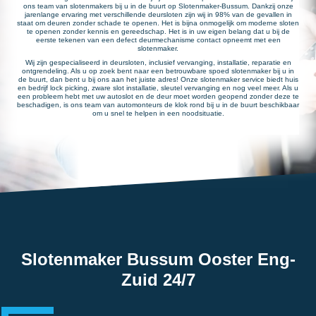
ons team van slotenmakers bij u in de buurt op Slotenmaker-Bussum. Dankzij onze
jarenlange ervaring met verschillende deursloten zijn wij in 98% van de gevallen in
staat om deuren zonder schade te openen. Het is bijna onmogelijk om moderne sloten
te openen zonder kennis en gereedschap. Het is in uw eigen belang dat u bij de
eerste tekenen van een defect deurmechanisme contact opneemt met een
slotenmaker.
Wij zijn gespecialiseerd in deursloten, inclusief vervanging, installatie, reparatie en
ontgrendeling. Als u op zoek bent naar een betrouwbare spoed slotenmaker bij u in
de buurt, dan bent u bij ons aan het juiste adres! Onze slotenmaker service biedt huis
en bedrijf lock picking, zware slot installatie, sleutel vervanging en nog veel meer. Als u
een probleem hebt met uw autoslot en de deur moet worden geopend zonder deze te
beschadigen, is ons team van automonteurs de klok rond bij u in de buurt beschikbaar
om u snel te helpen in een noodsituatie.
Slotenmaker Bussum Ooster Eng-
Zuid 24/7