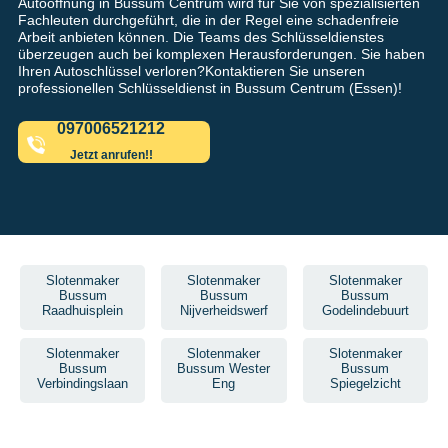
Autoöffnung in Bussum Centrum wird für Sie von spezialisierten
Fachleuten durchgeführt, die in der Regel eine schadenfreie
Arbeit anbieten können. Die Teams des Schlüsseldienstes
überzeugen auch bei komplexen Herausforderungen. Sie haben
Ihren Autoschlüssel verloren?Kontaktieren Sie unseren
professionellen Schlüsseldienst in Bussum Centrum (Essen)!
097006521212
Jetzt anrufen!!
Slotenmaker
Slotenmaker
Slotenmaker
Bussum
Bussum
Bussum
Raadhuisplein
Nijverheidswerf
Godelindebuurt
Slotenmaker
Slotenmaker
Slotenmaker
Bussum
Bussum Wester
Bussum
Verbindingslaan
Eng
Spiegelzicht