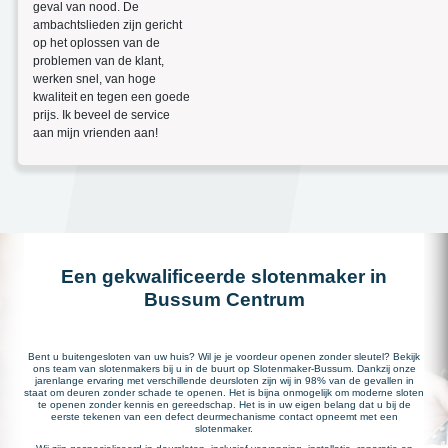
geval van nood. De
ambachtslieden zijn gericht
op het oplossen van de
problemen van de klant,
werken snel, van hoge
kwaliteit en tegen een goede
prijs. Ik beveel de service
aan mijn vrienden aan!
Een gekwalificeerde slotenmaker in
Bussum Centrum
Bent u buitengesloten van uw huis? Wil je je voordeur openen zonder sleutel? Bekijk
ons team van slotenmakers bij u in de buurt op Slotenmaker-Bussum. Dankzij onze
jarenlange ervaring met verschillende deursloten zijn wij in 98% van de gevallen in
staat om deuren zonder schade te openen. Het is bijna onmogelijk om moderne sloten
te openen zonder kennis en gereedschap. Het is in uw eigen belang dat u bij de
eerste tekenen van een defect deurmechanisme contact opneemt met een
slotenmaker.