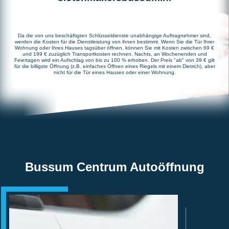
Da die von uns beschäftigten Schlüsseldienste unabhängige Auftragnehmer sind,
werden die Kosten für die Dienstleistung von ihnen bestimmt. Wenn Sie die Tür Ihrer
Wohnung oder Ihres Hauses tagsüber öffnen, können Sie mit Kosten zwischen 69 €
und 199 € zuzüglich Transportkosten rechnen. Nachts, an Wochenenden und
Feiertagen wird ein Aufschlag von bis zu 100 % erhoben. Der Preis "ab" von 39 € gilt
für die billigste Öffnung (z.B. einfaches Öffnen eines Riegels mit einem Dietrich), aber
nicht für die Tür eines Hauses oder einer Wohnung.
Bussum Centrum Autoöffnung