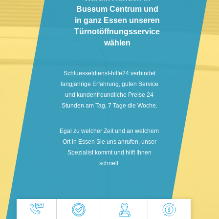
Bussum Centrum und
in ganz Essen unseren
Türnotöffnungsservice
wählen
Schluesseldienst-hilfe24 verbindet
langjährige Erfahrung, guten Service
und kundenfreundliche Preise 24
Stunden am Tag, 7 Tage die Woche.
Egal zu welcher Zeit und an welchem
Ort in Essen Sie uns anrufen, unser
Spezialist kommt und hilft Ihnen
schnell.