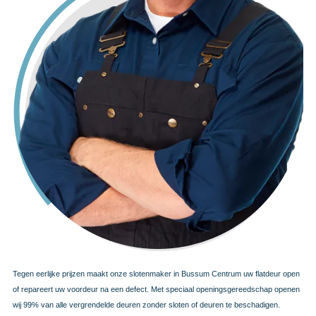
Tegen eerlijke prijzen maakt onze slotenmaker in Bussum Centrum uw flatdeur open
of repareert uw voordeur na een defect. Met speciaal openingsgereedschap openen
wij 99% van alle vergrendelde deuren zonder sloten of deuren te beschadigen.