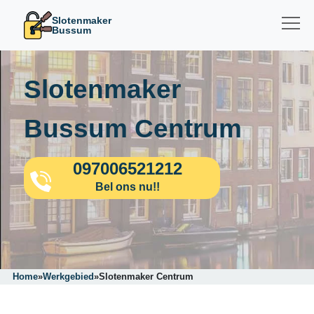
Slotenmaker
Bussum
Slotenmaker
Bussum Centrum
097006521212
Bel ons nu!!
Home
»
Werkgebied
»
Slotenmaker Centrum