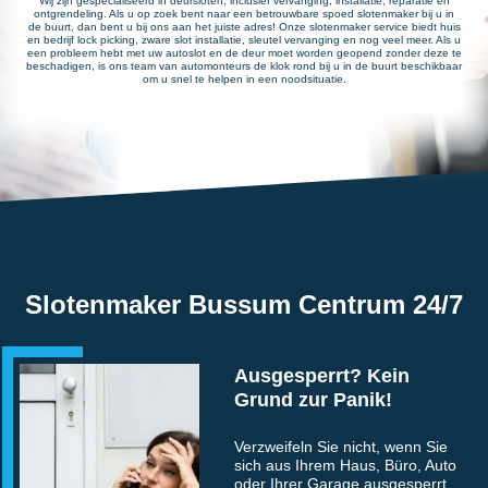
Wij zijn gespecialiseerd in deursloten, inclusief vervanging, installatie, reparatie en
ontgrendeling. Als u op zoek bent naar een betrouwbare spoed slotenmaker bij u in
de buurt, dan bent u bij ons aan het juiste adres! Onze slotenmaker service biedt huis
en bedrijf lock picking, zware slot installatie, sleutel vervanging en nog veel meer. Als u
een probleem hebt met uw autoslot en de deur moet worden geopend zonder deze te
beschadigen, is ons team van automonteurs de klok rond bij u in de buurt beschikbaar
om u snel te helpen in een noodsituatie.
Slotenmaker Bussum Centrum 24/7
Ausgesperrt? Kein
Grund zur Panik!
Verzweifeln Sie nicht, wenn Sie
sich aus Ihrem Haus, Büro, Auto
oder Ihrer Garage ausgesperrt