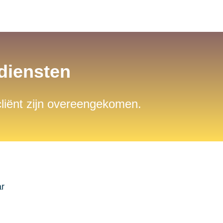
sdiensten
 cliënt zijn overeengekomen.
ar