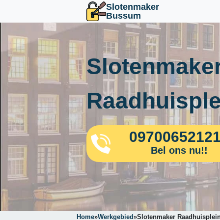
Slotenmaker
Bussum
Slotenmake
Raadhuisple
0970065212
Bel ons nu!!
Home
»
Werkgebied
»
Slotenmaker Raadhuisplei