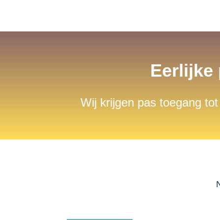
Eerlijke
Wij krijgen pas toegang tot
N