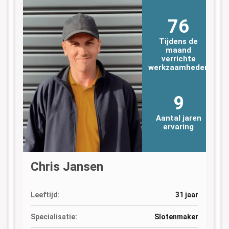
76
Tijdens de
maand
verrichte
n
werkzaamheden
9
Aantal jaren
ervaring
Chris Jansen
Leeftijd:
31 jaar
Specialisatie:
Slotenmaker