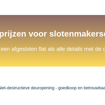
 prijzen voor slotenmaker
 een afgesloten flat als alle details met de
iet-destructieve deuropening - goedkoop en betrouwba