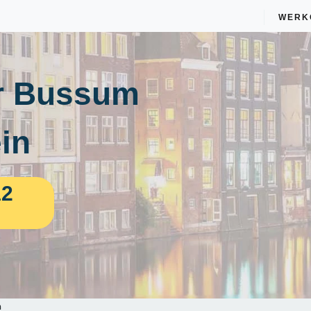
WERK
r Bussum
in
12
n